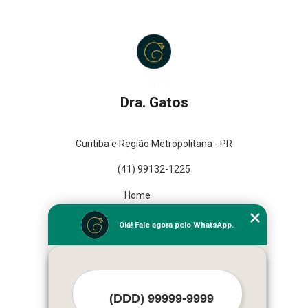
Dra. Gatos
Curitiba e Região Metropolitana - PR
(41) 99132-1225
Home
Empresa
Olá! Fale agora pelo WhatsApp.
Missão
Serviços
Contato
Mapa do site
Mais Serviços