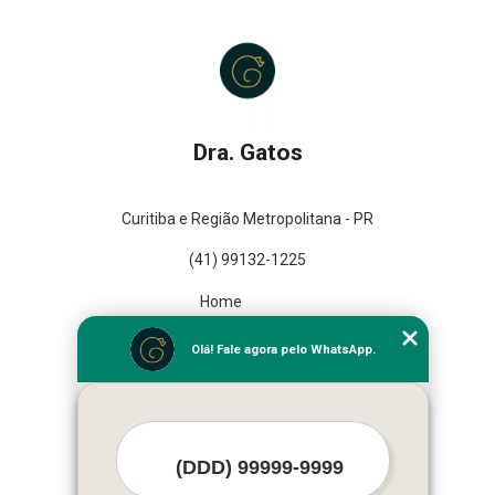
Dra. Gatos
Curitiba e Região Metropolitana - PR
(41) 99132-1225
Home
Empresa
Olá! Fale agora pelo WhatsApp.
Missão
Serviços
Contato
Mapa do site
Mais Serviços