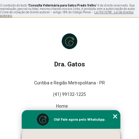
O conteúdo do texto "
Consulta Veterinária para Gatos Prado Velho
" é de direito reservado. Sua
reprodução, parcial ou total, mesmo citando nossos links, é proibida sem a autorização do autor.
Crime de violação de direito autoral – artigo 184 do Código Penal –
Lei 9610/98 - Lei de direitos
autorais
.
Dra. Gatos
Curitiba e Região Metropolitana - PR
(41) 99132-1225
Home
Empresa
Olá! Fale agora pelo WhatsApp.
Missão
Serviços
Contato