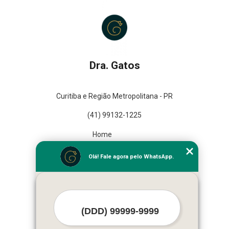
Dra. Gatos
Curitiba e Região Metropolitana - PR
(41) 99132-1225
Home
Empresa
Olá! Fale agora pelo WhatsApp.
Missão
Serviços
Contato
Mapa do site
Mais Serviços