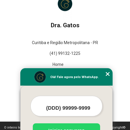
Dra. Gatos
Curitiba e Região Metropolitana - PR
(41) 99132-1225
Home
Empresa
Olá! Fale agora pelo WhatsApp.
Missão
Serviços
Contato
Mapa do site
Mais Serviços
O inteiro teor deste site está sujeito à proteção de direitos autorais. Copyright©