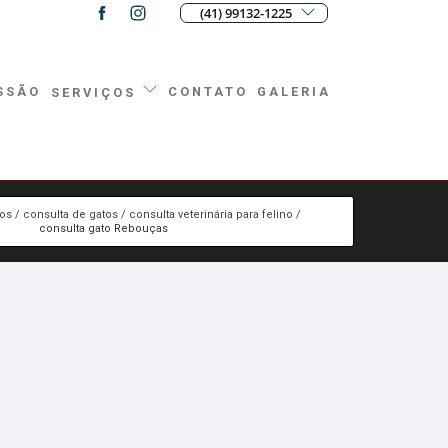
(41) 99132-1225
SSÃO
CONTATO
GALERIA
SERVIÇOS
ços
consulta de gatos
consulta veterinária para felino
consulta gato Rebouças