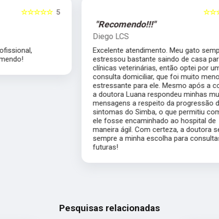
5
☆☆☆☆☆
5
"Recomendo!!!"
Diego LCS
Excelente atendimento. Meu gato sempre se
estressou bastante saindo de casa para
clínicas veterinárias, então optei por uma
consulta domiciliar, que foi muito menos
estressante para ele. Mesmo após a consulta,
a doutora Luana respondeu minhas muitas
mensagens a respeito da progressão dos
sintomas do Simba, o que permitiu com que
ele fosse encaminhado ao hospital de
maneira ágil. Com certeza, a doutora será
sempre a minha escolha para consultas
futuras!
Pesquisas relacionadas