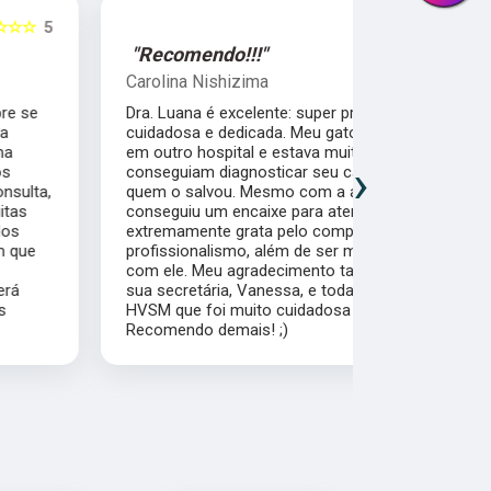
☆☆☆☆☆
5
"Recomendo!!!"
"Recomen
Carolina Nishizima
Juliana Co
Dra. Luana é excelente: super profissional,
A Dra. Luan
cuidadosa e dedicada. Meu gato foi internado
realmente en
em outro hospital e estava muito mal, não
cat friendly
›
conseguiam diagnosticar seu caso. Foi ela
seguros e c
quem o salvou. Mesmo com a agenda cheia,
é muito ate
conseguiu um encaixe para atendê-lo. Sou
muito bem d
extremamente grata pelo comprometimento e
as dúvidas 
profissionalismo, além de ser muito carinhosa
Dra. Gatos!
com ele. Meu agradecimento também vai para
sua secretária, Vanessa, e toda a equipe do
HVSM que foi muito cuidadosa e competente.
Recomendo demais! ;)