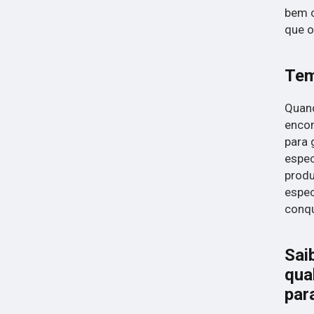
bem c
que o
Tem
Quand
encon
para 
espec
produ
espec
conqu
Sai
qua
par