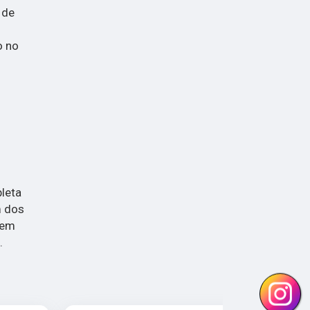
 de
o no
leta
m dos
 em
.