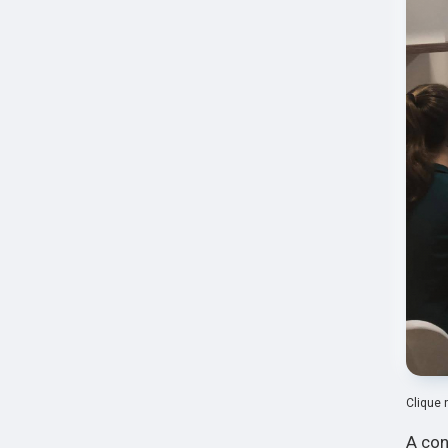
Clique 
A con