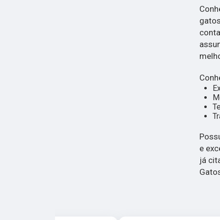
Conhe
gatos
conta
assun
melho
Conhe
E
Mé
Te
Tr
Possu
e exc
já ci
Gatos