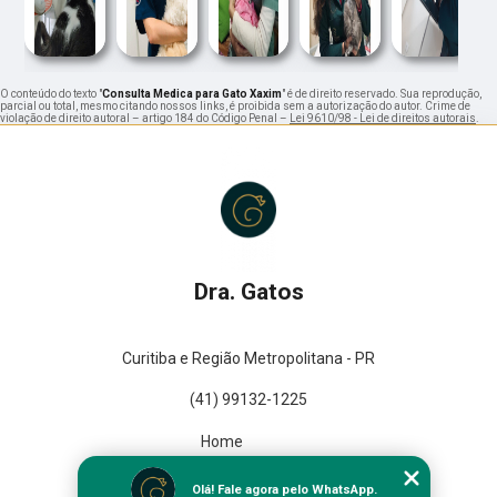
O conteúdo do texto "
Consulta Medica para Gato Xaxim
" é de direito reservado. Sua reprodução,
parcial ou total, mesmo citando nossos links, é proibida sem a autorização do autor. Crime de
violação de direito autoral – artigo 184 do Código Penal –
Lei 9610/98 - Lei de direitos autorais
.
Dra. Gatos
Curitiba e Região Metropolitana - PR
(41) 99132-1225
Home
Empresa
Olá! Fale agora pelo WhatsApp.
Missão