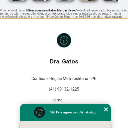
O conteúdo do texto "
Ultrassom para Gatos Marcar Hauer
" é de direito reservado. Sua reprodução,
parcial ou total, mesmo citando nossos links, é proibida sem a autorização do autor. Crime de
violação de direito autoral – artigo 184 do Código Penal –
Lei 9610/98 - Lei de direitos autorais
.
Dra. Gatos
Curitiba e Região Metropolitana - PR
(41) 99132-1225
Home
Empresa
Olá! Fale agora pelo WhatsApp.
Missão
Serviços
Contato