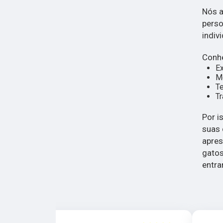
Nós a
perso
indivi
Conhe
E
Mé
Te
Tr
Por i
suas 
apres
gatos
entra