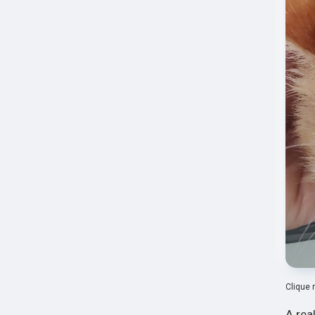
Clique 
A rea