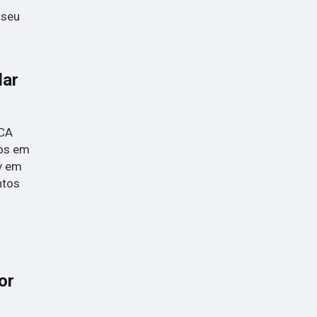
 seu
dar
ICA
tos em
lv em
ntos
or