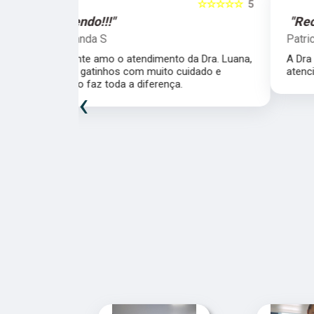
☆☆☆☆☆
5
☆☆☆☆☆
"Recomendo!!!"
Patricia Fagundes
da Dra. Luana,
A Dra Luana é uma super profissional,
uidado e
atenciosa e ágil. Super recomendo!
‹