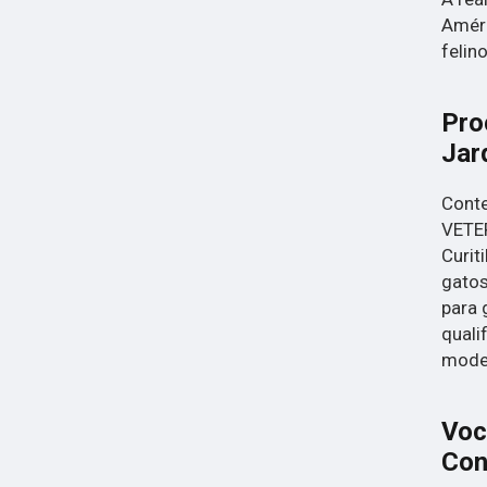
Améri
felino
Pro
Jar
Conte
VETER
Curit
gatos
para 
quali
moder
Voc
Con