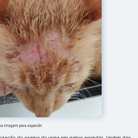
na imagem para expandir
lização do exame de urina em gatos agendar Jardim das