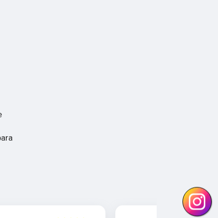
e
para