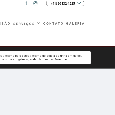
(41) 99132-1225
SSÃO
CONTATO
GALERIA
SERVIÇOS
os
exame para gatos
exame de coleta de urina em gatos
de urina em gatos agendar Jardim das Américas