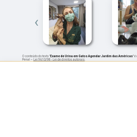
‹
O conteúdo do texto "
Exame de Urina em Gatos Agendar Jardim das Américas
" é
Penal –
Lei 9610/98 - Lei de direitos autorais
.