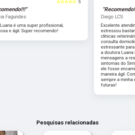
5
☆☆☆☆☆
5
"Recomendo!!!"
Diego LCS
Excelente atendimento. Meu gato sempre se
estressou bastante saindo de casa para
clínicas veterinárias, então optei por uma
consulta domiciliar, que foi muito menos
estressante para ele. Mesmo após a consulta,
a doutora Luana respondeu minhas muitas
mensagens a respeito da progressão dos
sintomas do Simba, o que permitiu com que
ele fosse encaminhado ao hospital de
maneira ágil. Com certeza, a doutora será
sempre a minha escolha para consultas
futuras!
Pesquisas relacionadas