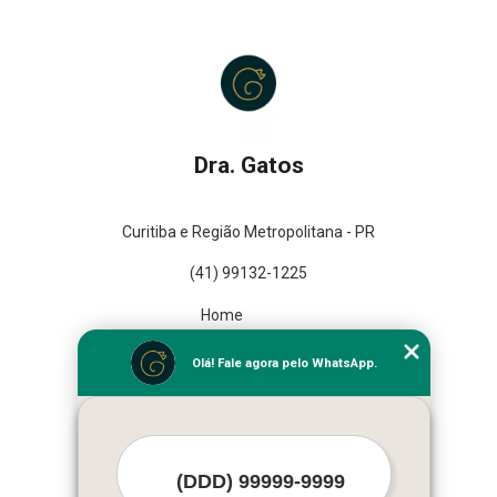
Dra. Gatos
Curitiba e Região Metropolitana - PR
(41) 99132-1225
Home
Empresa
Olá! Fale agora pelo WhatsApp.
Missão
Serviços
Contato
Mapa do site
Mais Serviços