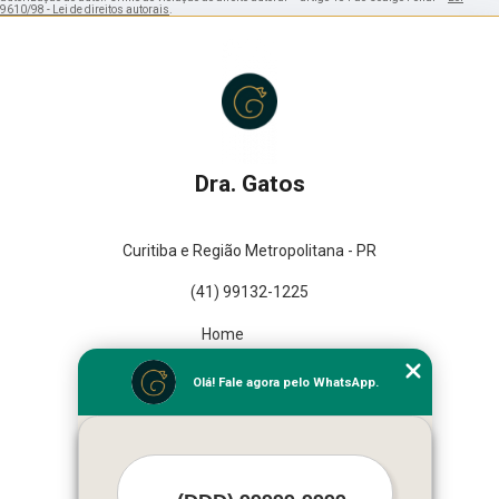
9610/98 - Lei de direitos autorais
.
Dra. Gatos
Curitiba e Região Metropolitana - PR
(41) 99132-1225
Home
Empresa
Olá! Fale agora pelo WhatsApp.
Missão
Serviços
Contato
Mapa do site
Mais Serviços