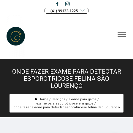
(41) 99132-1225
ONDE FAZER EXAME PARA DETECTAR
ESPOROTRICOSE FELINA SÃO
LOURENÇO
Home
Serviços
exame para gatos
exame para esporotricose em gatos
onde fazer exame para detectar esporotricose felina São Lourenço