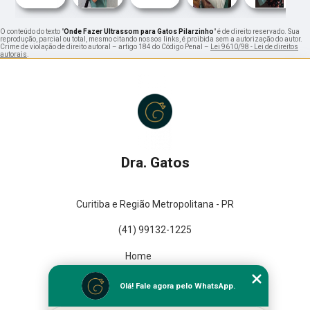
O conteúdo do texto "
Onde Fazer Ultrassom para Gatos Pilarzinho
" é de direito reservado. Sua
reprodução, parcial ou total, mesmo citando nossos links, é proibida sem a autorização do autor.
Crime de violação de direito autoral – artigo 184 do Código Penal –
Lei 9610/98 - Lei de direitos
autorais
.
Dra. Gatos
Curitiba e Região Metropolitana - PR
(41) 99132-1225
Home
Empresa
Olá! Fale agora pelo WhatsApp.
Missão
Serviços