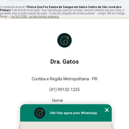
O conteúdo do texto "
Clínica Que Faz Exame de Sangue em Gatos Centro de São José dos
Pinhais
" é de direito reservado. Sua reprodução, parcial ou total, mesmo citando nossos links, é
proibida sem a autorização do autor. Crime de violação de direito autoral – artigo 184 do Código
Penal –
Lei 9610/98 - Lei de direitos autorais
.
Dra. Gatos
Curitiba e Região Metropolitana - PR
(41) 99132-1225
Home
Empresa
Olá! Fale agora pelo WhatsApp.
Missão
Serviços
Contato