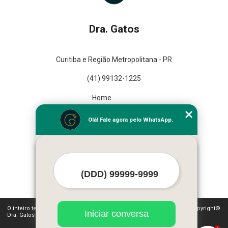
Dra. Gatos
Curitiba e Região Metropolitana - PR
(41) 99132-1225
Home
Empresa
Olá! Fale agora pelo WhatsApp.
Missão
Serviços
Contato
Mapa do site
Mais Serviços
O inteiro teor deste site está sujeito à proteção de direitos autorais. Copyright©
Iniciar conversa
Dra. Gatos (Lei 9610 de 19/02/1998)