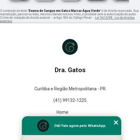
O conteúdo do texto "
Exame de Sangue em Gatos Marcar Água Verde
" é de direito reservado. Sua
reprodução, parcial ou total, mesmo citando nossos links, é proibida sem a autorização do autor.
Crime de violação de direito autoral – artigo 184 do Código Penal –
Lei 9610/98 - Lei de direitos
autorais
.
Dra. Gatos
Curitiba e Região Metropolitana - PR
(41) 99132-1225
Home
Empresa
Olá! Fale agora pelo WhatsApp.
Missão
Serviços