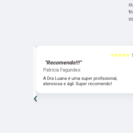
c
t
c
☆☆☆☆☆
5
☆☆☆☆☆
"Recomendo!!!"
Patricia Fagundes
da Dra. Luana,
A Dra Luana é uma super profissional,
uidado e
atenciosa e ágil. Super recomendo!
‹