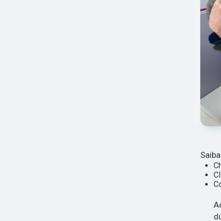
Saiba
Ch
Cl
Co
A
d