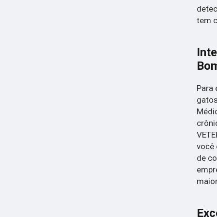
detec
tem c
Int
Bom
Para 
gatos
Médic
crôni
VETER
você 
de co
empre
maior
Exc