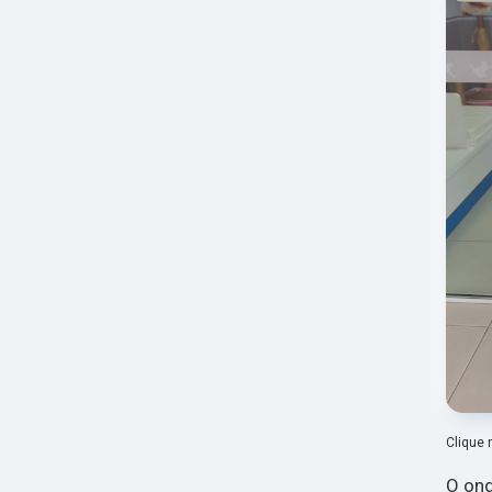
Clique 
O ond