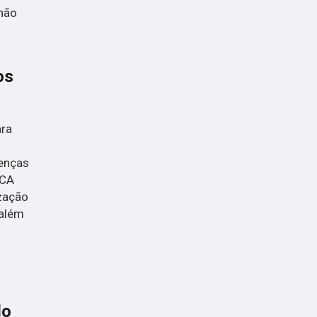
 não
os
ara
oenças
ICA
zação
 além
do