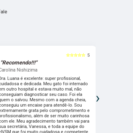
ale
☆☆☆☆☆
5
"Recomendo!!!"
"Recomen
Carolina Nishizima
Juliana Co
Dra. Luana é excelente: super profissional,
A Dra. Luan
cuidadosa e dedicada. Meu gato foi internado
realmente en
em outro hospital e estava muito mal, não
cat friendly
›
conseguiam diagnosticar seu caso. Foi ela
seguros e c
quem o salvou. Mesmo com a agenda cheia,
é muito ate
conseguiu um encaixe para atendê-lo. Sou
muito bem d
extremamente grata pelo comprometimento e
as dúvidas 
profissionalismo, além de ser muito carinhosa
Dra. Gatos!
com ele. Meu agradecimento também vai para
sua secretária, Vanessa, e toda a equipe do
HVSM que foi muito cuidadosa e competente.