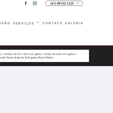
(41) 99132-1225
SSÃO
CONTATO
GALERIA
SERVIÇOS
os
testes de fiv e felv em gatos
teste de aids em gatos
onde fazer teste fiv felv gatos Bom Retiro