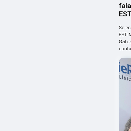
fal
ES
Se e
ESTIM
Gatos
conta