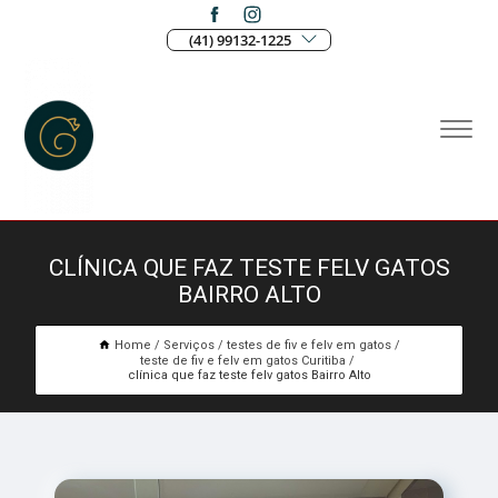
(41) 99132-1225
CLÍNICA QUE FAZ TESTE FELV GATOS
BAIRRO ALTO
Home
Serviços
testes de fiv e felv em gatos
teste de fiv e felv em gatos Curitiba
clínica que faz teste felv gatos Bairro Alto