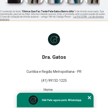
O conteúdo do texto "
Clínica Que Faz Teste Felv Gatos Bairro Alto
" é de direito reservado. Sua
reprodução, parcial ou total, mesmo citando nossos links, é proibida sem a autorização do autor.
Crime de violação de direito autoral – artigo 184 do Código Penal –
Lei 9610/98 - Lei de direitos
autorais
.
Dra. Gatos
Curitiba e Região Metropolitana - PR
(41) 99132-1225
Home
Empresa
Olá! Fale agora pelo WhatsApp.
Missão
Serviços