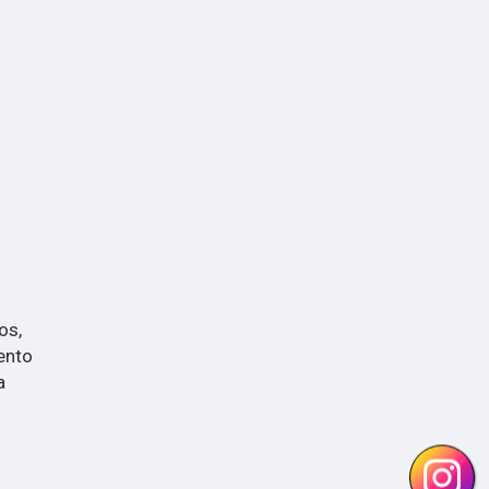
os,
ento
a