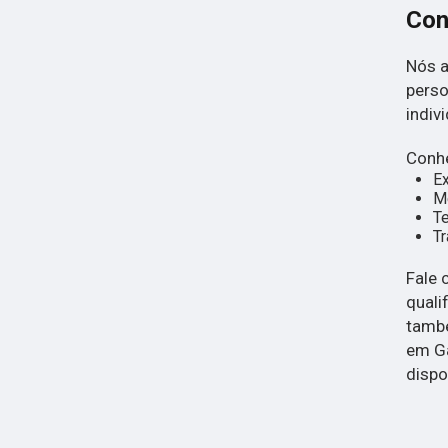
Con
Nós a
perso
indivi
Conhe
E
Mé
Te
Tr
Fale 
quali
tamb
em Ga
dispo