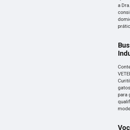
a Dra
consi
domic
práti
Bus
Indu
Conte
VETER
Curit
gatos
para 
quali
moder
Voc