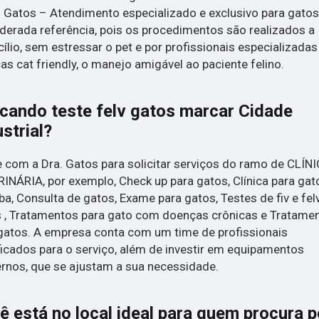
. Gatos – Atendimento especializado e exclusivo para gatos
derada referência, pois os procedimentos são realizados a
ílio, sem estressar o pet e por profissionais especializada
cas cat friendly, o manejo amigável ao paciente felino.
cando teste felv gatos marcar Cidade
strial?
 com a Dra. Gatos para solicitar serviços do ramo de CLÍN
INÁRIA, por exemplo, Check up para gatos, Clínica para ga
iba, Consulta de gatos, Exame para gatos, Testes de fiv e fe
 , Tratamentos para gato com doenças crônicas e Tratame
gatos. A empresa conta com um time de profissionais
ficados para o serviço, além de investir em equipamentos
nos, que se ajustam a sua necessidade.
ê está no local ideal para quem procura p