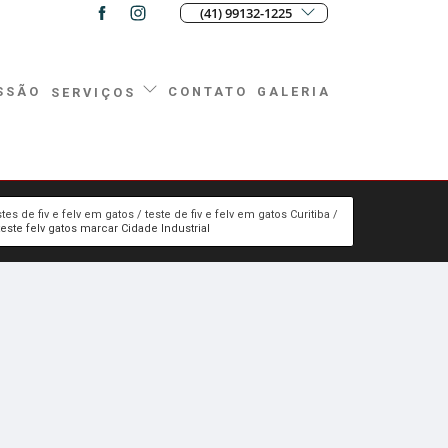
(41) 99132-1225
SSÃO
CONTATO
GALERIA
SERVIÇOS
stes de fiv e felv em gatos
teste de fiv e felv em gatos Curitiba
teste felv gatos marcar Cidade Industrial