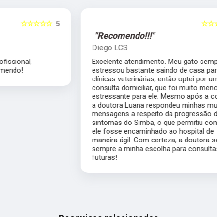
5
☆☆☆☆☆
5
"Recomendo!!!"
Diego LCS
Excelente atendimento. Meu gato sempre se
estressou bastante saindo de casa para
clínicas veterinárias, então optei por uma
consulta domiciliar, que foi muito menos
estressante para ele. Mesmo após a consulta,
a doutora Luana respondeu minhas muitas
mensagens a respeito da progressão dos
sintomas do Simba, o que permitiu com que
ele fosse encaminhado ao hospital de
maneira ágil. Com certeza, a doutora será
sempre a minha escolha para consultas
futuras!