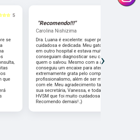
☆☆☆☆☆
5
"Recomendo!!!"
"Recomen
Carolina Nishizima
Juliana Co
Dra. Luana é excelente: super profissional,
A Dra. Luan
cuidadosa e dedicada. Meu gato foi internado
realmente en
em outro hospital e estava muito mal, não
cat friendly
›
conseguiam diagnosticar seu caso. Foi ela
seguros e c
quem o salvou. Mesmo com a agenda cheia,
é muito ate
conseguiu um encaixe para atendê-lo. Sou
muito bem d
extremamente grata pelo comprometimento e
as dúvidas 
profissionalismo, além de ser muito carinhosa
Dra. Gatos!
com ele. Meu agradecimento também vai para
sua secretária, Vanessa, e toda a equipe do
HVSM que foi muito cuidadosa e competente.
Recomendo demais! ;)