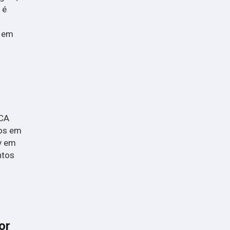
 é
s em
ICA
tos em
lv em
ntos
or