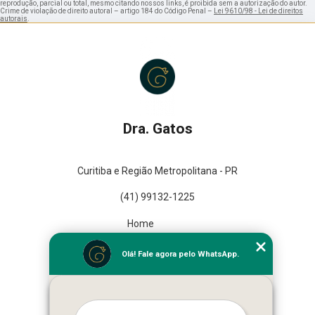
reprodução, parcial ou total, mesmo citando nossos links, é proibida sem a autorização do autor.
Crime de violação de direito autoral – artigo 184 do Código Penal –
Lei 9610/98 - Lei de direitos
autorais
.
Dra. Gatos
Curitiba e Região Metropolitana - PR
(41) 99132-1225
Home
Empresa
Olá! Fale agora pelo WhatsApp.
Missão
Serviços
Contato
Mapa do site