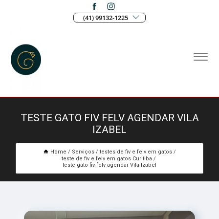
(41) 99132-1225
TESTE GATO FIV FELV AGENDAR VILA
IZABEL
Home
Serviços
testes de fiv e felv em gatos
teste de fiv e felv em gatos Curitiba
teste gato fiv felv agendar Vila Izabel