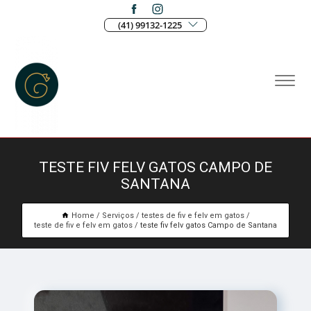
(41) 99132-1225
TESTE FIV FELV GATOS CAMPO DE
SANTANA
Home
Serviços
testes de fiv e felv em gatos
teste de fiv e felv em gatos
teste fiv felv gatos Campo de Santana