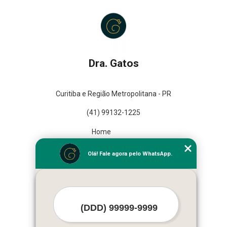
Dra. Gatos
Curitiba e Região Metropolitana - PR
(41) 99132-1225
Home
Empresa
Olá! Fale agora pelo WhatsApp.
Missão
Serviços
Contato
Mapa do site
Mais Serviços