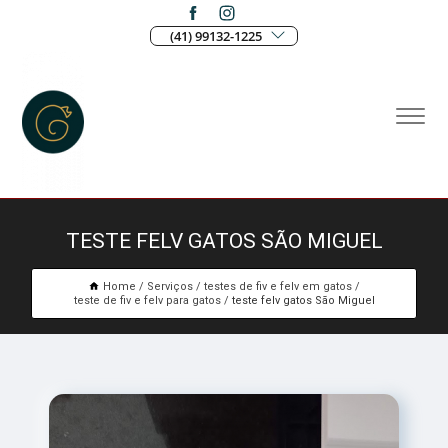
(41) 99132-1225
TESTE FELV GATOS SÃO MIGUEL
Home
Serviços
testes de fiv e felv em gatos
teste de fiv e felv para gatos
teste felv gatos São Miguel