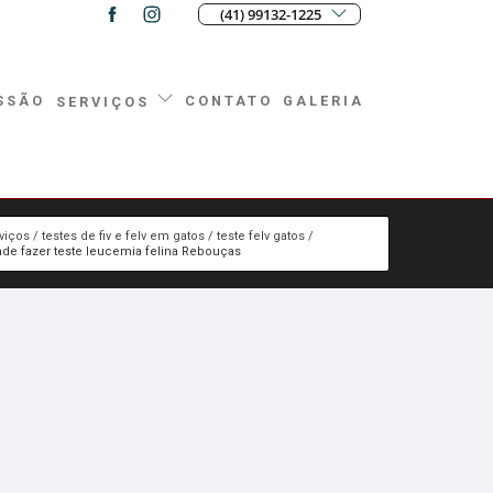
(41) 99132-1225
SSÃO
CONTATO
GALERIA
SERVIÇOS
viços
testes de fiv e felv em gatos
teste felv gatos
de fazer teste leucemia felina Rebouças