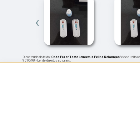
‹
O conteúdo do texto "
Onde Fazer Teste Leucemia Felina Rebouças
" é de direito
9610/98 - Lei de direitos autorais
.