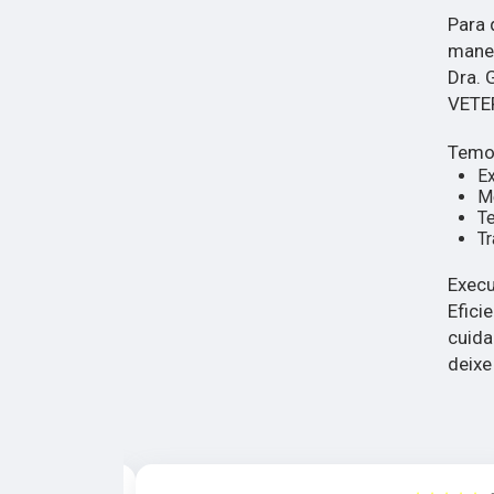
Para 
manei
Dra. 
VETE
Temos
E
Mé
Te
Tr
Execu
Efici
cuida
deixe