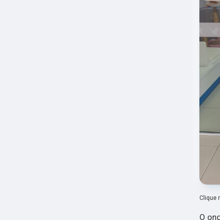
Clique 
O ond