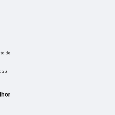
lta de
do a
lhor