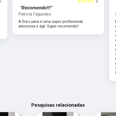
5
☆☆☆☆☆
5
"Recomendo!!!"
Diego LCS
Excelente atendimento. Meu gato sempre se
estressou bastante saindo de casa para
clínicas veterinárias, então optei por uma
consulta domiciliar, que foi muito menos
estressante para ele. Mesmo após a consulta,
a doutora Luana respondeu minhas muitas
mensagens a respeito da progressão dos
sintomas do Simba, o que permitiu com que
ele fosse encaminhado ao hospital de
maneira ágil. Com certeza, a doutora será
sempre a minha escolha para consultas
futuras!
Pesquisas relacionadas