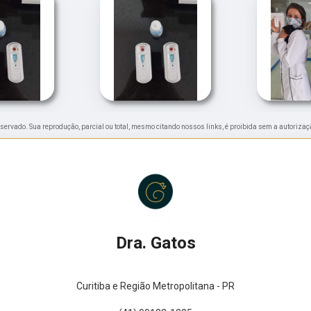
 reservado. Sua reprodução, parcial ou total, mesmo citando nossos links, é proibida sem a autorizaç
Dra. Gatos
Curitiba e Região Metropolitana - PR