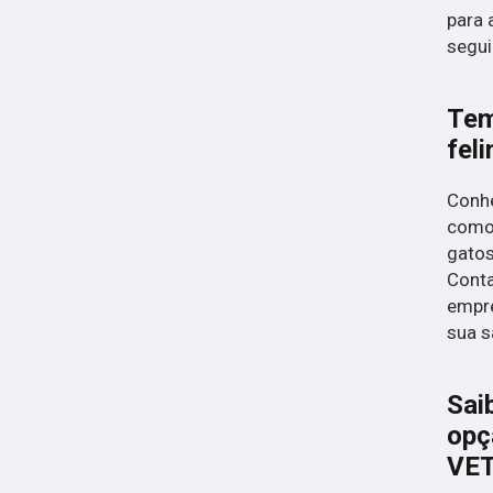
para 
segui
Tem
fel
Conhe
como 
gatos
Conta
empre
sua s
Sai
opç
VE