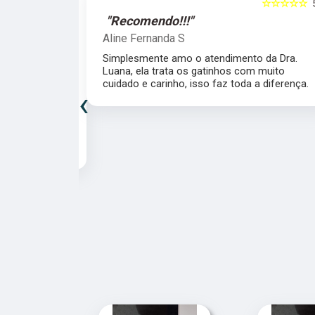
☆☆☆☆☆
5
☆☆☆☆☆
"Recomendo!!!"
Patricia Fagundes
da Dra. Luana,
A Dra Luana é uma super profissional,
uidado e
atenciosa e ágil. Super recomendo!
‹