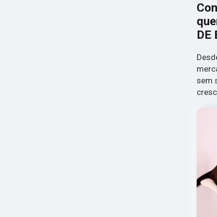
Con
que
DE 
Desd
merca
sem s
cresc