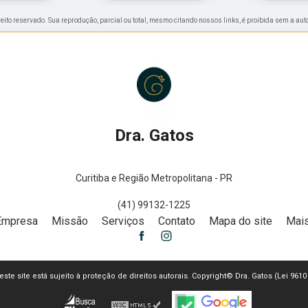
ireito reservado. Sua reprodução, parcial ou total, mesmo citando nossos links, é proibida sem a aut
Dra. Gatos
Curitiba e Região Metropolitana - PR
(41) 99132-1225
Empresa
Missão
Serviços
Contato
Mapa do site
Mais
deste site está sujeito à proteção de direitos autorais. Copyright© Dra. Gatos (Lei 961