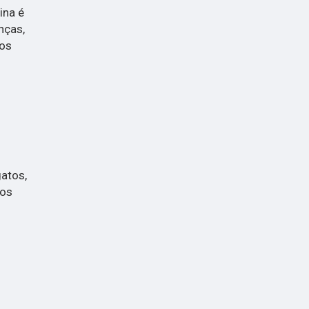
ina é
nças,
 os
gatos,
tos