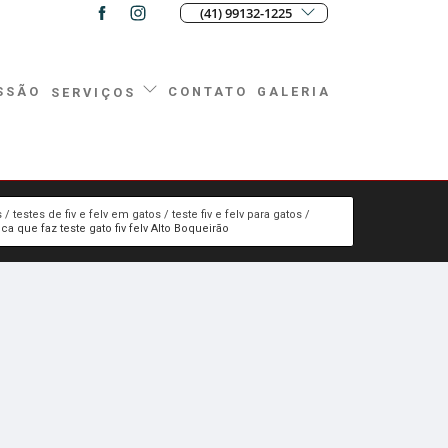
(41) 99132-1225
SSÃO
CONTATO
GALERIA
SERVIÇOS
s
testes de fiv e felv em gatos
teste fiv e felv para gatos
ica que faz teste gato fiv felv Alto Boqueirão