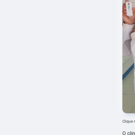
Clique 
O clí