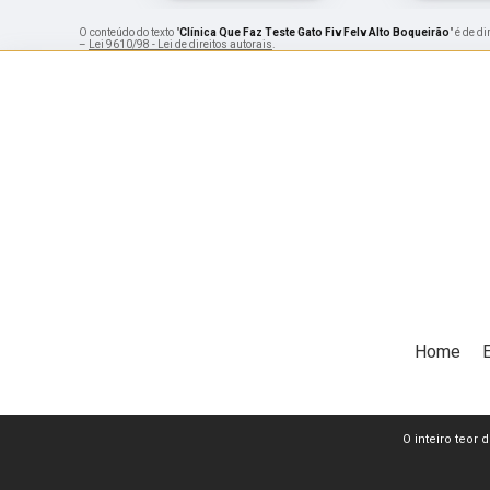
O conteúdo do texto "
Clínica Que Faz Teste Gato Fiv Felv Alto Boqueirão
" é de d
–
Lei 9610/98 - Lei de direitos autorais
.
Home
O inteiro teor 