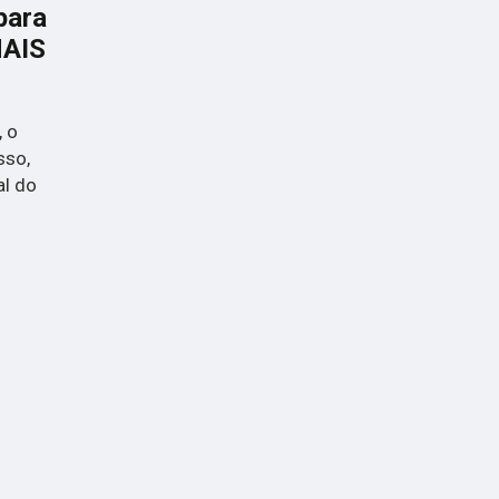
para
MAIS
, o
sso,
al do