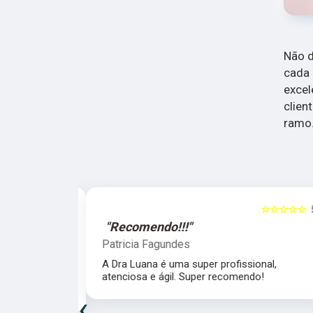
Não d
cada 
excel
clien
ramo
☆☆☆☆☆
5
☆☆☆☆☆
"Recomendo!!!"
Patricia Fagundes
da Dra. Luana,
A Dra Luana é uma super profissional,
uidado e
atenciosa e ágil. Super recomendo!
‹