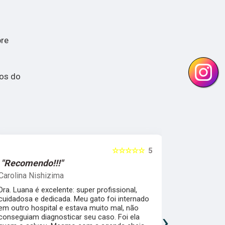
bre
tos do
☆☆☆☆☆
5
"Recomendo!!!"
"Recomen
Carolina Nishizima
Juliana Co
Dra. Luana é excelente: super profissional,
A Dra. Luan
cuidadosa e dedicada. Meu gato foi internado
realmente en
em outro hospital e estava muito mal, não
cat friendly
›
conseguiam diagnosticar seu caso. Foi ela
seguros e c