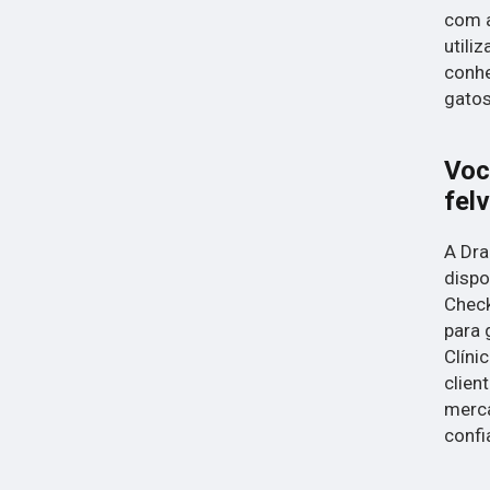
com a
utili
conhe
gatos
Voc
fel
A Dra
dispo
Check
para 
Clíni
clien
merca
confi