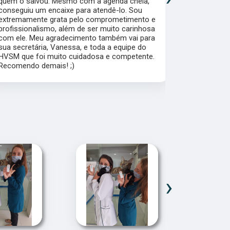
quem o salvou. Mesmo com a agenda cheia,
é muito ate
conseguiu um encaixe para atendê-lo. Sou
muito bem d
extremamente grata pelo comprometimento e
as dúvidas 
profissionalismo, além de ser muito carinhosa
Dra. Gatos!
com ele. Meu agradecimento também vai para
sua secretária, Vanessa, e toda a equipe do
HVSM que foi muito cuidadosa e competente.
Recomendo demais! ;)
›