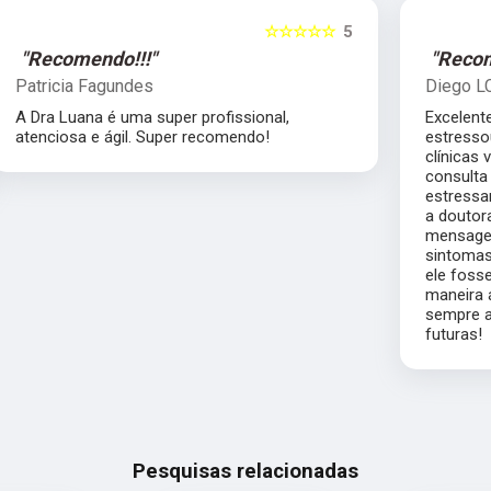
5
☆☆☆☆☆
5
"Recomendo!!!"
Diego LCS
Excelente atendimento. Meu gato sempre se
estressou bastante saindo de casa para
clínicas veterinárias, então optei por uma
consulta domiciliar, que foi muito menos
estressante para ele. Mesmo após a consulta,
a doutora Luana respondeu minhas muitas
mensagens a respeito da progressão dos
sintomas do Simba, o que permitiu com que
ele fosse encaminhado ao hospital de
maneira ágil. Com certeza, a doutora será
sempre a minha escolha para consultas
futuras!
Pesquisas relacionadas