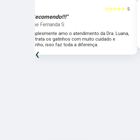
☆☆☆☆☆
5
☆☆☆☆☆
"Recomendo!!!"
Patricia Fagundes
da Dra. Luana,
A Dra Luana é uma super profissional,
uidado e
atenciosa e ágil. Super recomendo!
‹