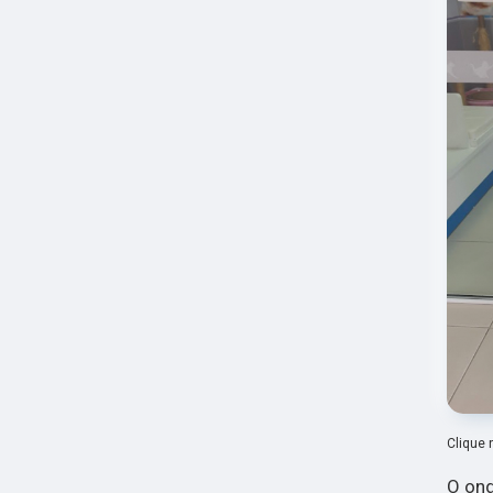
Clique 
O ond