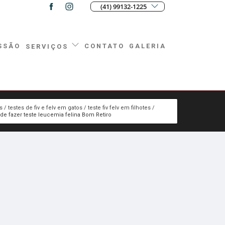
(41) 99132-1225
SSÃO
CONTATO
GALERIA
SERVIÇOS
s
testes de fiv e felv em gatos
teste fiv felv em filhotes
de fazer teste leucemia felina Bom Retiro