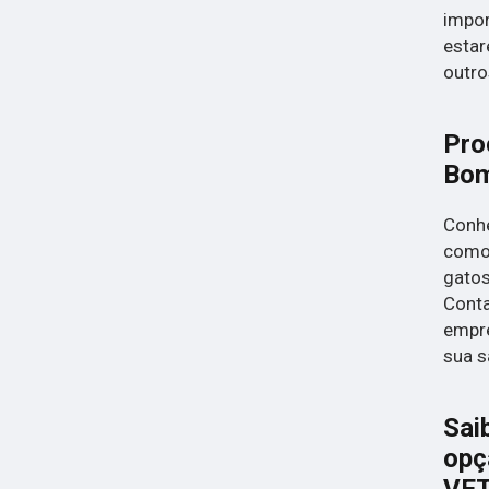
impor
estar
outro
Pro
Bom
Conhe
como 
gatos
Conta
empre
sua s
Sai
opç