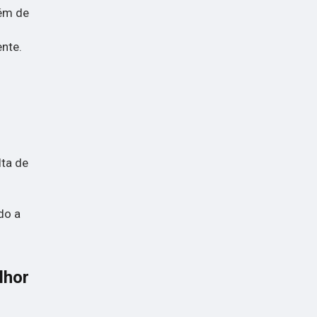
lém de
nte.
lta de
do a
lhor