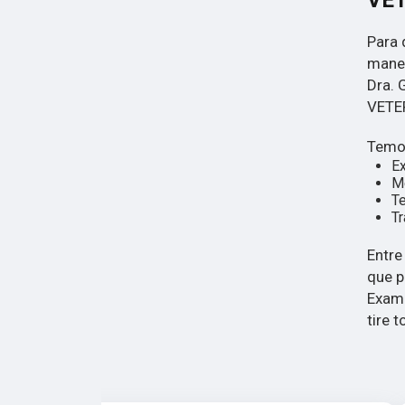
VE
Para 
manei
Dra. 
VETE
Temos
E
Mé
Te
Tr
Entre
que p
Exame
tire 