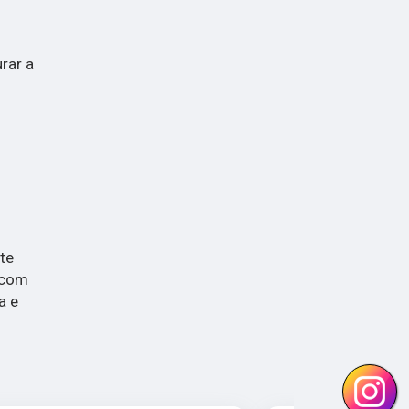
rar a
te
 com
a e