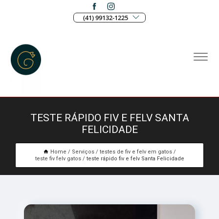
(41) 99132-1225
TESTE RÁPIDO FIV E FELV SANTA
FELICIDADE
Home
Serviços
testes de fiv e felv em gatos
teste fiv felv gatos
teste rápido fiv e felv Santa Felicidade