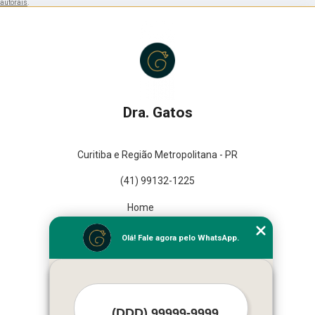
autorais
.
Dra. Gatos
Curitiba e Região Metropolitana - PR
(41) 99132-1225
Home
Empresa
Olá! Fale agora pelo WhatsApp.
Missão
Serviços
Contato
Mapa do site
Mais Serviços