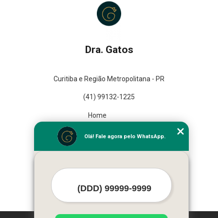
Dra. Gatos
Curitiba e Região Metropolitana - PR
(41) 99132-1225
Home
Empresa
Olá! Fale agora pelo WhatsApp.
Missão
Serviços
Contato
Mapa do site
Mais Serviços