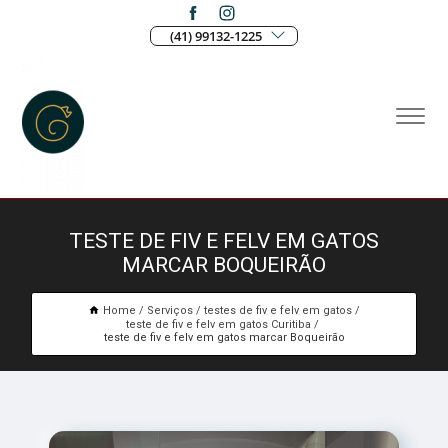
(41) 99132-1225
TESTE DE FIV E FELV EM GATOS
MARCAR BOQUEIRÃO
Home
Serviços
testes de fiv e felv em gatos
teste de fiv e felv em gatos Curitiba
teste de fiv e felv em gatos marcar Boqueirão