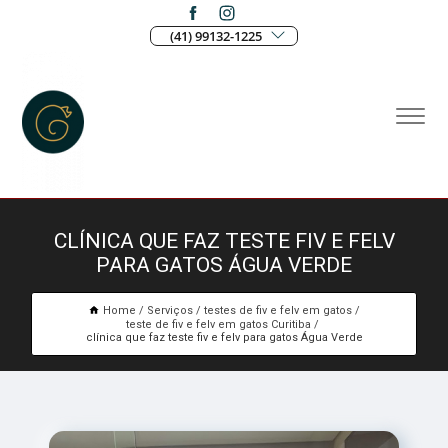
(41) 99132-1225
CLÍNICA QUE FAZ TESTE FIV E FELV
PARA GATOS ÁGUA VERDE
Home
Serviços
testes de fiv e felv em gatos
teste de fiv e felv em gatos Curitiba
clínica que faz teste fiv e felv para gatos Água Verde