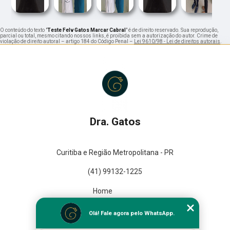
O conteúdo do texto "
Teste Felv Gatos Marcar Cabral
" é de direito reservado. Sua reprodução,
parcial ou total, mesmo citando nossos links, é proibida sem a autorização do autor. Crime de
violação de direito autoral – artigo 184 do Código Penal –
Lei 9610/98 - Lei de direitos autorais
.
Dra. Gatos
Curitiba e Região Metropolitana - PR
(41) 99132-1225
Home
Empresa
Olá! Fale agora pelo WhatsApp.
Missão
Serviços