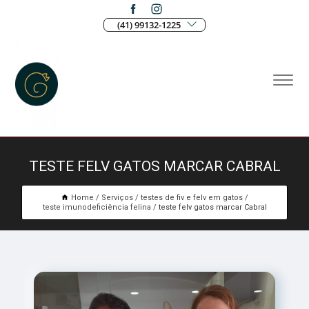
(41) 99132-1225
TESTE FELV GATOS MARCAR CABRAL
Home
Serviços
testes de fiv e felv em gatos
teste imunodeficiência felina
teste felv gatos marcar Cabral